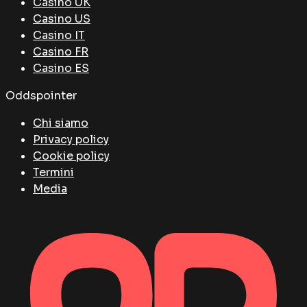
Casino UK
Casino US
Casino IT
Casino FR
Casino ES
Oddspointer
Chi siamo
Privacy policy
Cookie policy
Termini
Media