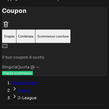
Coupon
Singola
Combinata
Scommesse concluse
Il tuo coupon è vuoto
Singola
Quota @ —
Piazza scommessa
Oddspointer
Calcio
J-League