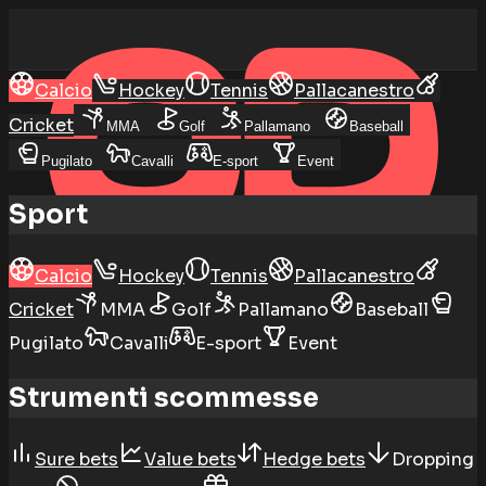
Calcio
Hockey
Tennis
Pallacanestro
Cricket
MMA
Golf
Pallamano
Baseball
Pugilato
Cavalli
E-sport
Event
Sport
Calcio
Hockey
Tennis
Pallacanestro
Cricket
MMA
Golf
Pallamano
Baseball
Pugilato
Cavalli
E-sport
Event
Strumenti scommesse
Sure bets
Value bets
Hedge bets
Dropping