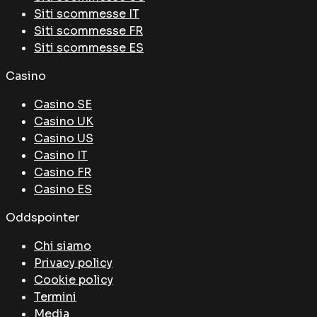
Siti scommesse IT
Siti scommesse FR
Siti scommesse ES
Casino
Casino SE
Casino UK
Casino US
Casino IT
Casino FR
Casino ES
Oddspointer
Chi siamo
Privacy policy
Cookie policy
Termini
Media