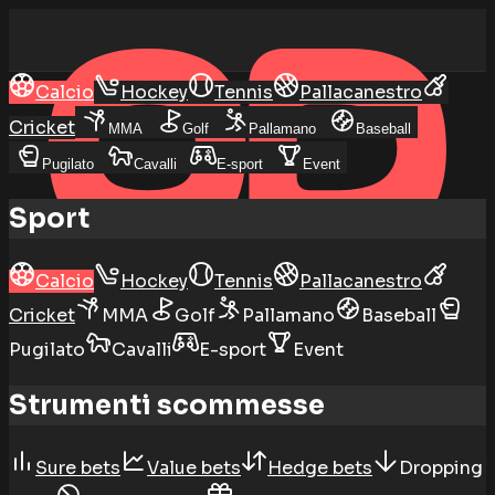
Calcio
Hockey
Tennis
Pallacanestro
Cricket
MMA
Golf
Pallamano
Baseball
Pugilato
Cavalli
E-sport
Event
Sport
Calcio
Hockey
Tennis
Pallacanestro
Cricket
MMA
Golf
Pallamano
Baseball
Pugilato
Cavalli
E-sport
Event
Strumenti scommesse
Sure bets
Value bets
Hedge bets
Dropping