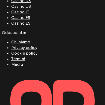
Casino UK
Casino US
Casino IT
Casino FR
Casino ES
Oddspointer
Chi siamo
Privacy policy
Cookie policy
Termini
Media