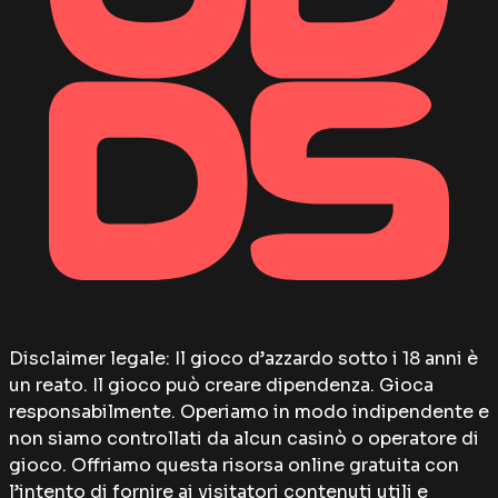
Disclaimer legale:
Il gioco d’azzardo sotto i 18 anni è
un reato. Il gioco può creare dipendenza. Gioca
responsabilmente. Operiamo in modo indipendente e
non siamo controllati da alcun casinò o operatore di
gioco. Offriamo questa risorsa online gratuita con
l’intento di fornire ai visitatori contenuti utili e