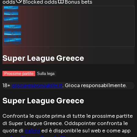
odds
Blocked odds
Bonus bets
Oddspointer
Quote
Scommesse
Casino
Media
Account
Super League Greece
Prossime partite
Sulla lega
18+
giocaresponsabile.it
.
Gioca responsabilmente
.
Super League Greece
Confronta le quote prima di tutte le prossime partite
di Super League Greece.
Oddspointer confronta le
quote di
calcio
ed è disponibile sul web e come app