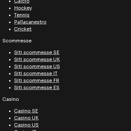
Calcio
Hockey
Tennis
Pallacanestro
Cricket
Scommesse
Siti scommesse SE
Siti scommesse UK
Siti scommesse US
Siti scommesse IT
Siti scommesse FR
Siti scommesse ES
Casino
Casino SE
Casino UK
Casino US