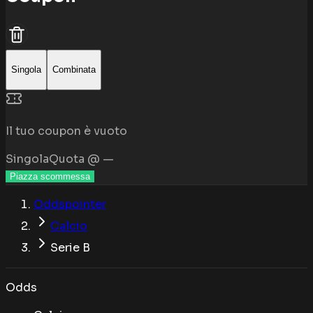
Singola
Combinata
Il tuo coupon è vuoto
Singola
Quota @ —
Piazza scommessa
Oddspointer
Calcio
Serie B
Odds