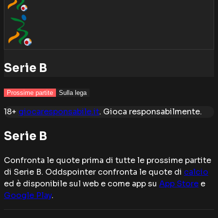
Serie B
Prossime partite
Sulla lega
18+
giocaresponsabile.it
.
Gioca responsabilmente
.
Serie B
Confronta le quote prima di tutte le prossime partite
di Serie B.
Oddspointer confronta le quote di
calcio
ed è disponibile sul web e come app su
App Store
e
Google Play
.