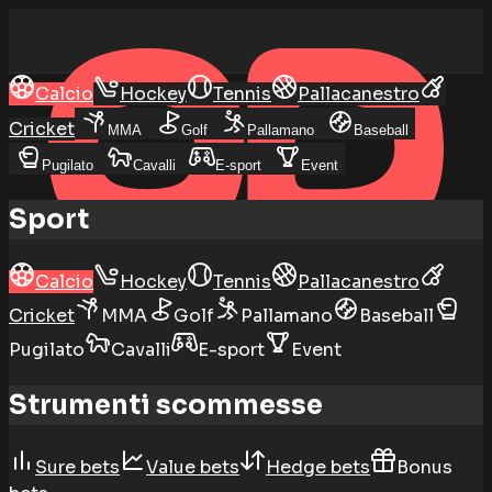
Calcio
Hockey
Tennis
Pallacanestro
Cricket
MMA
Golf
Pallamano
Baseball
Pugilato
Cavalli
E-sport
Event
Sport
Calcio
Hockey
Tennis
Pallacanestro
Cricket
MMA
Golf
Pallamano
Baseball
Pugilato
Cavalli
E-sport
Event
Strumenti scommesse
Sure bets
Value bets
Hedge bets
Bonus