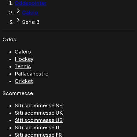
Oddspointer
Calcio
Serie B
Odds
Calcio
Hockey
Tennis
Pallacanestro
Cricket
Scommesse
Siti scommesse SE
Siti scommesse UK
Siti scommesse US
Siti scommesse IT
Siti scommesse FR