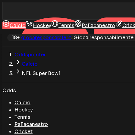
Calcio
Hockey
Tennis
Pallacanestro
Cric
18+
giocaresponsabile.it
.
Gioca responsabilmente
.
Oddspointer
Calcio
NFL Super Bowl
Odds
Calcio
Hockey
Tennis
Pallacanestro
Cricket