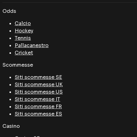
Odds
Calcio
Hockey
Tennis
Pallacanestro
Cricket
Scommesse
Siti scommesse SE
Siti scommesse UK
Siti scommesse US
Siti scommesse IT
Siti scommesse FR
Siti scommesse ES
Casino