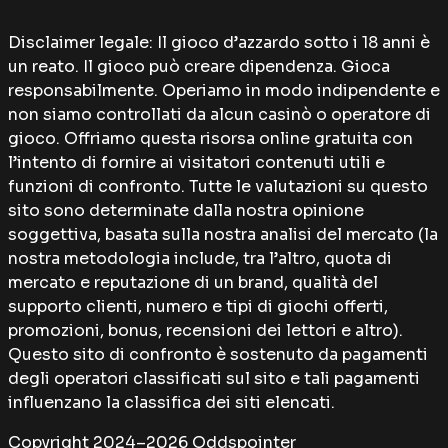
Disclaimer legale:
Il gioco d’azzardo sotto i 18 anni è
un reato. Il gioco può creare dipendenza. Gioca
responsabilmente. Operiamo in modo indipendente e
non siamo controllati da alcun casinò o operatore di
gioco. Offriamo questa risorsa online gratuita con
l’intento di fornire ai visitatori contenuti utili e
funzioni di confronto. Tutte le valutazioni su questo
sito sono determinate dalla nostra opinione
soggettiva, basata sulla nostra analisi del mercato (la
nostra metodologia include, tra l’altro, quota di
mercato e reputazione di un brand, qualità del
supporto clienti, numero e tipi di giochi offerti,
promozioni, bonus, recensioni dei lettori e altro).
Questo sito di confronto è sostenuto da pagamenti
degli operatori classificati sul sito e tali pagamenti
influenzano la classifica dei siti elencati.
Copyright
2024–2026 Oddspointer