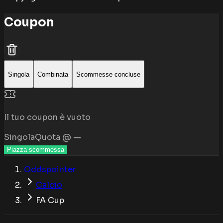
Coupon
Singola
Combinata
Scommesse concluse
Il tuo coupon è vuoto
Singola
Quota @ —
Piazza scommessa
Oddspointer
Calcio
FA Cup