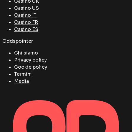
Casino UK
Casino US
Casino IT
Casino FR
Casino ES
Oddspointer
Chi siamo
Privacy policy
Cookie policy
Termini
Media