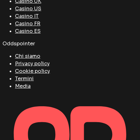
Casino UK
Casino US
Casino IT
Casino FR
Casino ES
Oddspointer
Chi siamo
Privacy policy
Cookie policy
Termini
Media