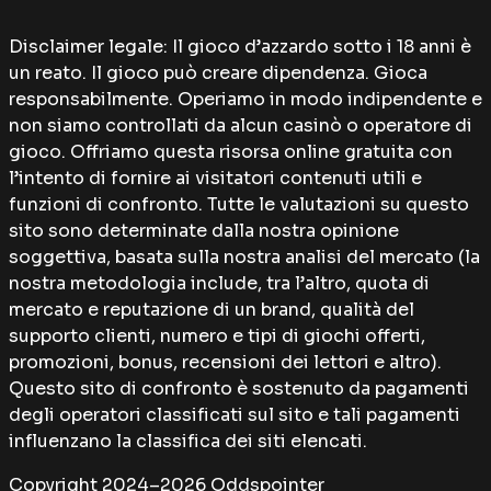
Disclaimer legale:
Il gioco d’azzardo sotto i 18 anni è
un reato. Il gioco può creare dipendenza. Gioca
responsabilmente. Operiamo in modo indipendente e
non siamo controllati da alcun casinò o operatore di
gioco. Offriamo questa risorsa online gratuita con
l’intento di fornire ai visitatori contenuti utili e
funzioni di confronto. Tutte le valutazioni su questo
sito sono determinate dalla nostra opinione
soggettiva, basata sulla nostra analisi del mercato (la
nostra metodologia include, tra l’altro, quota di
mercato e reputazione di un brand, qualità del
supporto clienti, numero e tipi di giochi offerti,
promozioni, bonus, recensioni dei lettori e altro).
Questo sito di confronto è sostenuto da pagamenti
degli operatori classificati sul sito e tali pagamenti
influenzano la classifica dei siti elencati.
Copyright
2024–2026 Oddspointer