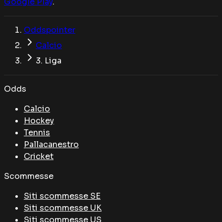
Google Play
.
Oddspointer
Calcio
3. Liga
Odds
Calcio
Hockey
Tennis
Pallacanestro
Cricket
Scommesse
Siti scommesse SE
Siti scommesse UK
Siti scommesse US