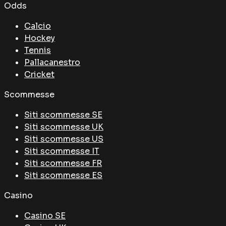
Odds
Calcio
Hockey
Tennis
Pallacanestro
Cricket
Scommesse
Siti scommesse SE
Siti scommesse UK
Siti scommesse US
Siti scommesse IT
Siti scommesse FR
Siti scommesse ES
Casino
Casino SE