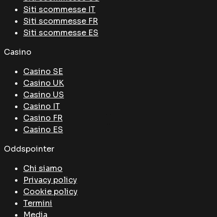
Siti scommesse IT
Siti scommesse FR
Siti scommesse ES
Casino
Casino SE
Casino UK
Casino US
Casino IT
Casino FR
Casino ES
Oddspointer
Chi siamo
Privacy policy
Cookie policy
Termini
Media