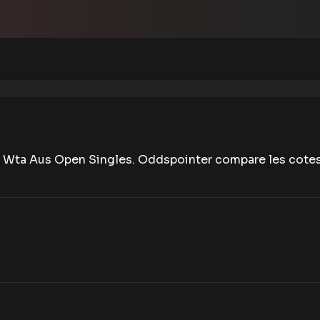
Oddspointer
e Wta Aus Open Singles.
Oddspointer compare les cote