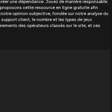
t créer une dépendance. Jouez de manière responsable.
roposons cette ressource en ligne gratuite afin
r notre opinion subjective, fondée sur notre analyse du
support client, le nombre et les types de jeux
aiements des opérateurs classés sur le site, et ces