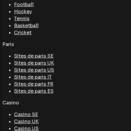
Football
Hockey
Tennis
Basketball
Cricket
Paris
Sites de paris SE
Sites de paris UK
Sites de paris US
Sites de paris IT
Sites de paris FR
Sites de paris ES
Casino
Casino SE
Casino UK
Casino US