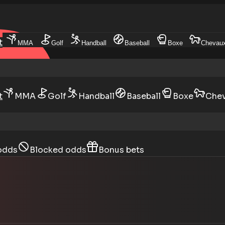
t
MMA
Golf
Handball
Baseball
Boxe
Chevau
t
MMA
Golf
Handball
Baseball
Boxe
Che
odds
Blocked odds
Bonus bets