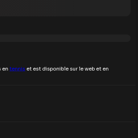
s en
tennis
et est disponible sur le web et en