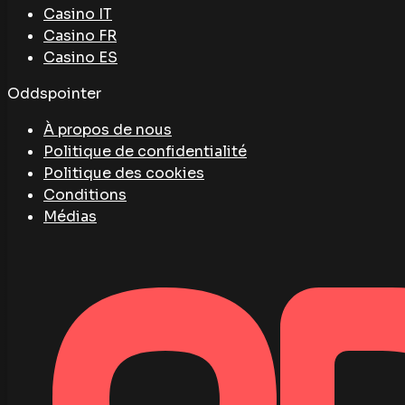
Casino IT
Casino FR
Casino ES
Oddspointer
À propos de nous
Politique de confidentialité
Politique des cookies
Conditions
Médias