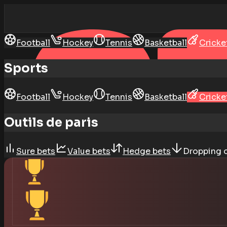
Football
Hockey
Tennis
Basketball
Cricke
Sports
Football
Hockey
Tennis
Basketball
Cricke
Outils de paris
Sure bets
Value bets
Hedge bets
Dropping 