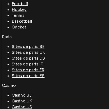
Football
Hockey
Tennis
Basketball
Cricket
Paris
Sites de paris SE
Sites de paris UK
Sites de paris US
Sites de paris IT
Sites de paris FR
Sites de paris ES
Casino
Casino SE
Casino UK
Casino US