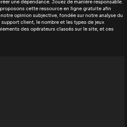
t créer une dépendance. Jouez de manière responsable.
roposons cette ressource en ligne gratuite afin
r notre opinion subjective, fondée sur notre analyse du
support client, le nombre et les types de jeux
aiements des opérateurs classés sur le site, et ces