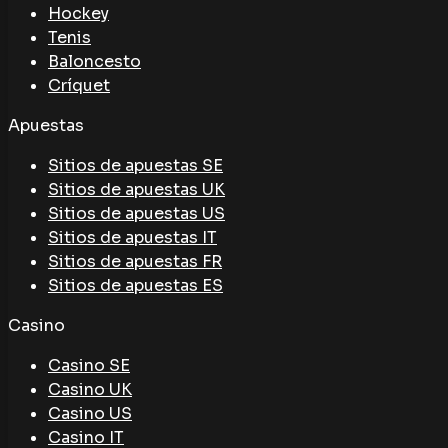
Hockey
Tenis
Baloncesto
Críquet
Apuestas
Sitios de apuestas SE
Cuotas
Apuestas
Casino
Medios
Sitios de apuestas UK
Sitios de apuestas US
Sitios de apuestas IT
Sitios de apuestas FR
Sitios de apuestas ES
Cuenta
Casino
Casino SE
Casino UK
Casino US
Casino IT