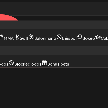
MMA
Golf
Balonmano
Béisbol
Boxeo
Cab
odds
Blocked odds
Bonus bets