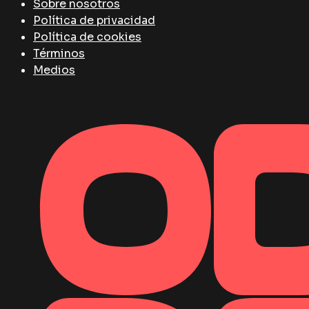
Sobre nosotros
Política de privacidad
Política de cookies
Términos
Medios