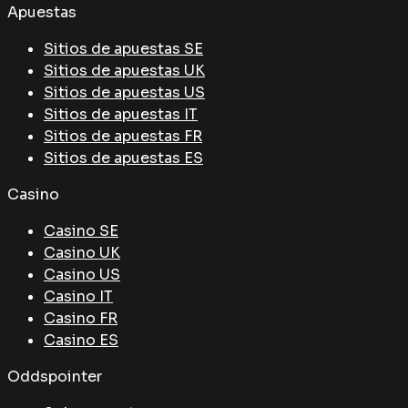
Apuestas
Sitios de apuestas SE
Sitios de apuestas UK
Sitios de apuestas US
Sitios de apuestas IT
Sitios de apuestas FR
Sitios de apuestas ES
Casino
Casino SE
Casino UK
Casino US
Casino IT
Casino FR
Casino ES
Oddspointer