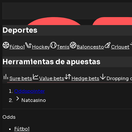
Deportes
Fútbol
Hockey
Tenis
Baloncesto
Críquet
Herramientas de apuestas
Sure bets
Value bets
Hedge bets
Dropping 
Oddspointer
Natcasino
Odds
Fútbol