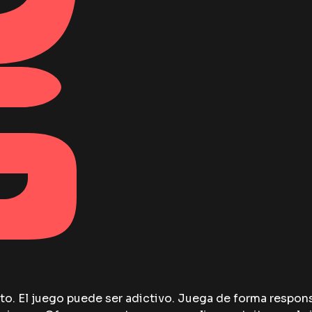
ito. El juego puede ser adictivo. Juega de forma resp