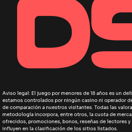
Aviso legal:
El juego por menores de 18 años es un del
estamos controlados por ningún casino ni operador de
de comparación a nuestros visitantes. Todas las valora
metodología incorpora, entre otros, la cuota de mercad
ofrecidos, promociones, bonos, reseñas de lectores y 
influyen en la clasificación de los sitios listados.