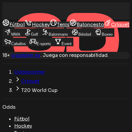
Fútbol
Hockey
Tenis
Baloncesto
Críquet
MMA
Golf
Balonmano
Béisbol
Boxeo
Caballos
E-sports
Event
18+
jugarbien.es
.
Juega con responsabilidad
.
Oddspointer
Críquet
T20 World Cup
Odds
Fútbol
Hockey