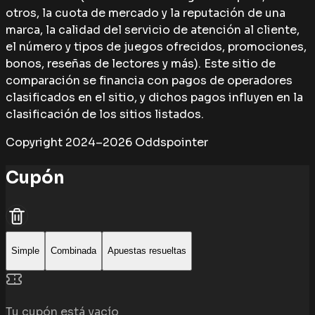
otros, la cuota de mercado y la reputación de una
marca, la calidad del servicio de atención al cliente,
el número y tipos de juegos ofrecidos, promociones,
bonos, reseñas de lectores y más). Este sitio de
comparación se financia con pagos de operadores
clasificados en el sitio, y dichos pagos influyen en la
clasificación de los sitios listados.
Copyright
2024–2026 Oddspointer
Cupón
Simple
Combinada
Apuestas resueltas
Tu cupón está vacío