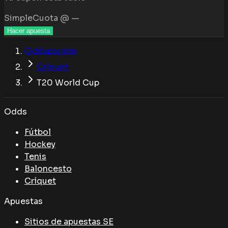
Simple
Cuota @ —
Hacer apuesta
Oddspointer
Críquet
T20 World Cup
Odds
Fútbol
Hockey
Tenis
Baloncesto
Críquet
Apuestas
Sitios de apuestas SE