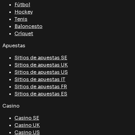
Fútbol
Hockey
Tenis
Baloncesto
Críquet
Apuestas
Sitios de apuestas SE
Sitios de apuestas UK
Sitios de apuestas US
Sitios de apuestas IT
Sitios de apuestas FR
Sitios de apuestas ES
Casino
Casino SE
Casino UK
Casino US