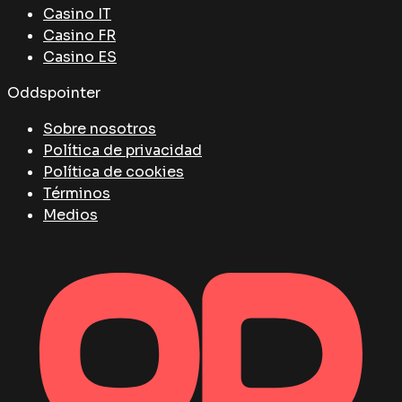
Casino IT
Casino FR
Casino ES
Oddspointer
Sobre nosotros
Política de privacidad
Política de cookies
Términos
Medios