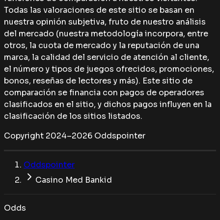
Todas las valoraciones de este sitio se basan en
nuestra opinión subjetiva, fruto de nuestro análisis
del mercado (nuestra metodología incorpora, entre
otros, la cuota de mercado y la reputación de una
marca, la calidad del servicio de atención al cliente,
el número y tipos de juegos ofrecidos, promociones,
bonos, reseñas de lectores y más). Este sitio de
comparación se financia con pagos de operadores
clasificados en el sitio, y dichos pagos influyen en la
clasificación de los sitios listados.
Copyright
2024–2026 Oddspointer
Oddspointer
Casino Med Bankid
Odds