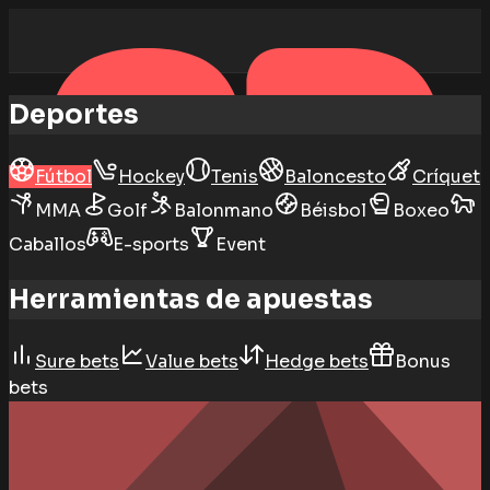
Deportes
Fútbol
Hockey
Tenis
Baloncesto
Críquet
MMA
Golf
Balonmano
Béisbol
Boxeo
Caballos
E-sports
Event
Herramientas de apuestas
Sure bets
Value bets
Hedge bets
Bonus
bets