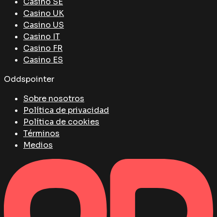
Casino SE
Casino UK
Casino US
Casino IT
Casino FR
Casino ES
Oddspointer
Sobre nosotros
Política de privacidad
Política de cookies
Términos
Medios