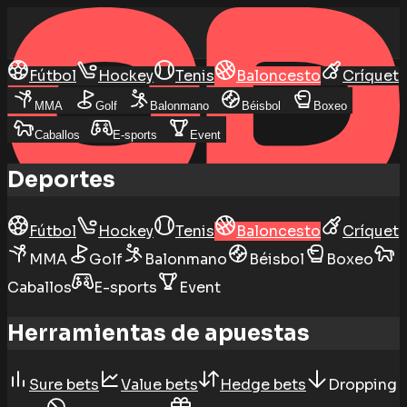
Fútbol
Hockey
Tenis
Baloncesto
Críquet
MMA
Golf
Balonmano
Béisbol
Boxeo
Caballos
E-sports
Event
Deportes
Fútbol
Hockey
Tenis
Baloncesto
Críquet
MMA
Golf
Balonmano
Béisbol
Boxeo
Caballos
E-sports
Event
Herramientas de apuestas
Sure bets
Value bets
Hedge bets
Dropping