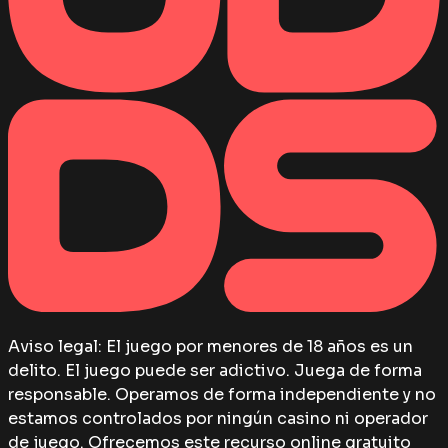
Aviso legal:
El juego por menores de 18 años es un
delito. El juego puede ser adictivo. Juega de forma
responsable. Operamos de forma independiente y no
estamos controlados por ningún casino ni operador
de juego. Ofrecemos este recurso online gratuito