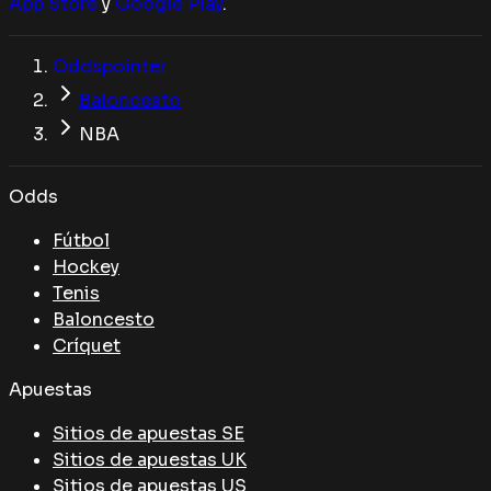
App Store
y
Google Play
.
Oddspointer
Baloncesto
NBA
Odds
Fútbol
Hockey
Tenis
Baloncesto
Críquet
Apuestas
Sitios de apuestas SE
Sitios de apuestas UK
Sitios de apuestas US