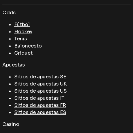
Oddspointer
Cuotas
Apuestas
Casino
Medios
Odds
Fútbol
Hockey
Tenis
Cuenta
Baloncesto
Críquet
Apuestas
Sitios de apuestas SE
Sitios de apuestas UK
Sitios de apuestas US
Sitios de apuestas IT
Sitios de apuestas FR
Sitios de apuestas ES
Casino