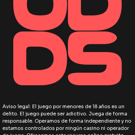
Aviso legal:
El juego por menores de 18 años es un
delito. El juego puede ser adictivo. Juega de forma
responsable. Operamos de forma independiente y no
estamos controlados por ningún casino ni operador