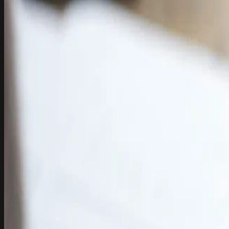
Kortfattad beskrivning av din uppsatsidé och va
Regler och villkor för ansökan av
Värdet på stipendiet uppgår till 5 000 kr. Om ni 
Utbetalning sker till vinnare när uppsatsen är i
Vinnaren godkänner att namn och uppsats kan 
Anställda hos Oddspointer och dess samarbetspa
Vinnaren kan styrka sin plats på lärosätet där up
Beslutet av vinnare, tagit av juryn från Oddspoi
Eventuell vinstskatt av priset betalas av vinnare
Oddspointer
Media
Oddspointer Stipendiet
Odds