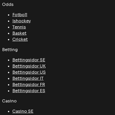
Odds
Fotboll
Ishockey
Tennis
Basket
Cricket
Betting
Bettingsidor SE
Bettingsidor UK
Bettingsidor US
Bettingsidor IT
Bettingsidor FR
Bettingsidor ES
Casino
Casino SE