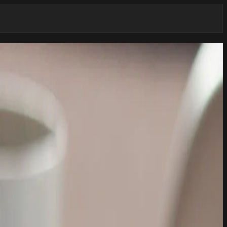
ar
E-sport
Event