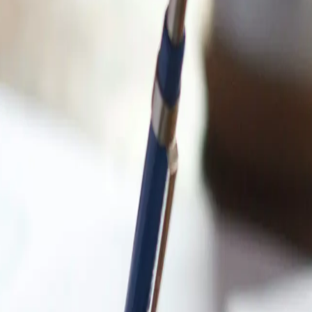
rför du valt att undersöka det (maximalt 500 ord)
 vårt stipendium
är flera författare fördelas vinstsumman lika mellan er.
nlämnad hos lärosäte.
komma att användas i marknadsföringssyfte av Oddspoin
rtners får inte delta i denna tävling.
psatsen skrivs.
nter kan inte överklagas.
n.