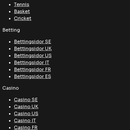
Tennis
Basket
Cricket
Betting
Bettingsidor SE
Bettingsidor UK
Bettingsidor US
Bettingsidor IT
Bettingsidor FR
Bettingsidor ES
Casino
Casino SE
Casino UK
Casino US
Casino IT
Casino FR