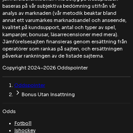
baseras på vår subjektiva bedömning utifrån vår
analys av marknaden (vår metodik beaktar bland
annat ett varumärkes marknadsandel och anseende,
kvalitet på kundsupport, antal och typer av spel,
kampanjer, bonusar, läsarrecensioner med mera).
Jämförelsesajten finansieras genom ersättning från
operatörer som rankas på sajten, och ersättningen
påverkar rankningen av de listade sajterna.
Copyright
2024–2026 Oddspointer
Oddspointer
Bonus Utan Insattning
Odds
Fotboll
Ishockey