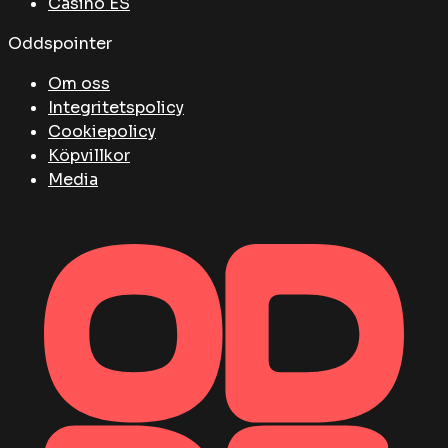
Casino ES
Oddspointer
Om oss
Integritetspolicy
Cookiepolicy
Köpvillkor
Media