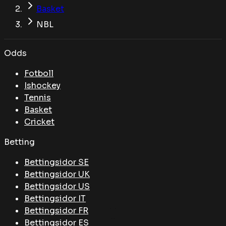
Basket
NBL
Odds
Fotboll
Ishockey
Tennis
Basket
Cricket
Betting
Bettingsidor SE
Bettingsidor UK
Bettingsidor US
Bettingsidor IT
Bettingsidor FR
Bettingsidor ES