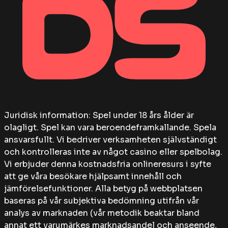
Juridisk information:
Spel under 18 års ålder är
olagligt. Spel kan vara beroendeframkallande. Spela
ansvarsfullt. Vi bedriver verksamheten självständigt
och kontrolleras inte av något casino eller spelbolag.
Vi erbjuder denna kostnadsfria onlineresurs i syfte
att ge våra besökare hjälpsamt innehåll och
jämförelsefunktioner. Alla betyg på webbplatsen
baseras på vår subjektiva bedömning utifrån vår
analys av marknaden (vår metodik beaktar bland
annat ett varumärkes marknadsandel och anseende,