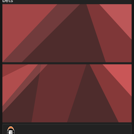
bets
Oddspointer
Odds
Betting
Casino
Media