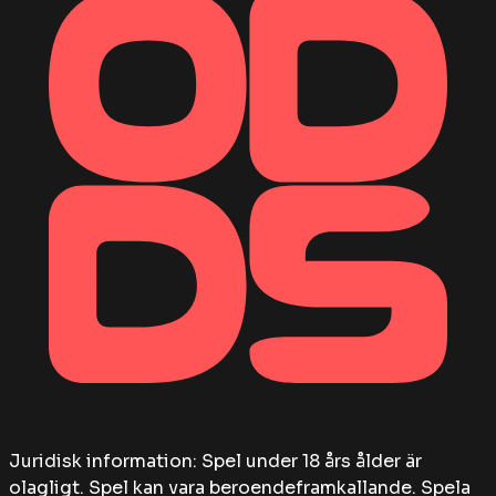
Juridisk information:
Spel under 18 års ålder är
olagligt. Spel kan vara beroendeframkallande. Spela