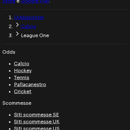
Store
e
Google Play
.
Oddspointer
Calcio
League One
Odds
Calcio
Hockey
Tennis
Pallacanestro
Cricket
Scommesse
Siti scommesse SE
Siti scommesse UK
Siti scommesse US