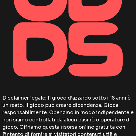
Disclaimer legale:
Il gioco d’azzardo sotto i 18 anni è
un reato. Il gioco può creare dipendenza. Gioca
responsabilmente. Operiamo in modo indipendente e
non siamo controllati da alcun casinò o operatore di
gioco. Offriamo questa risorsa online gratuita con
l’intento di fornire ai visitatori contenuti utili e