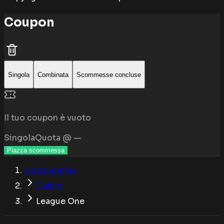
Coupon
Singola
Combinata
Scommesse concluse
Il tuo coupon è vuoto
Singola
Quota @ —
Piazza scommessa
Oddspointer
Calcio
League One