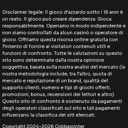
Disclaimer legale:
Il gioco d’azzardo sotto i 18 anni è
un reato. Il gioco può creare dipendenza. Gioca
responsabilmente. Operiamo in modo indipendente e
non siamo controllati da alcun casinò o operatore di
gioco. Offriamo questa risorsa online gratuita con
l’intento di fornire ai visitatori contenuti utili e
funzioni di confronto. Tutte le valutazioni su questo
sito sono determinate dalla nostra opinione
soggettiva, basata sulla nostra analisi del mercato (la
nostra metodologia include, tra l’altro, quota di
mercato e reputazione di un brand, qualità del
supporto clienti, numero e tipi di giochi offerti,
promozioni, bonus, recensioni dei lettori e altro).
Questo sito di confronto è sostenuto da pagamenti
degli operatori classificati sul sito e tali pagamenti
influenzano la classifica dei siti elencati.
Copyright
2024–2026 Oddspointer