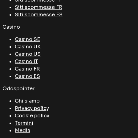
Siti scommesse FR
Siti scommesse ES
Casino
Casino SE
Casino UK
Casino US
Casino IT
Casino FR
Casino ES
Oddspointer
Chi siamo
Privacy policy
Cookie policy
Termini
Media