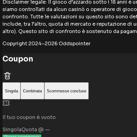
Disclaimer legale:
Il gioco d’azzardo sotto i 18 anni 
siamo controllati da alcun casinò o operatore di gioco. 
confronto. Tutte le valutazioni su questo sito sono de
include, tra l’altro, quota di mercato e reputazione di u
altro). Questo sito di confronto è sostenuto da pagament
Copyright
2024–2026 Oddspointer
Coupon
Singola
Combinata
Scommesse concluse
Il tuo coupon è vuoto
Singola
Quota @ —