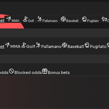
ket
MMA
Golf
Pallamano
Baseball
Pugilato
C
ket
MMA
Golf
Pallamano
Baseball
Pugilato
odds
Blocked odds
Bonus bets