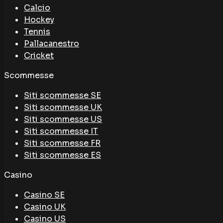
Calcio
Hockey
Tennis
Pallacanestro
Cricket
Scommesse
Siti scommesse SE
Siti scommesse UK
Siti scommesse US
Siti scommesse IT
Siti scommesse FR
Siti scommesse ES
Casino
Casino SE
Casino UK
Casino US