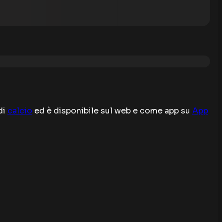
di
calcio
ed è disponibile sul web e come app su
App