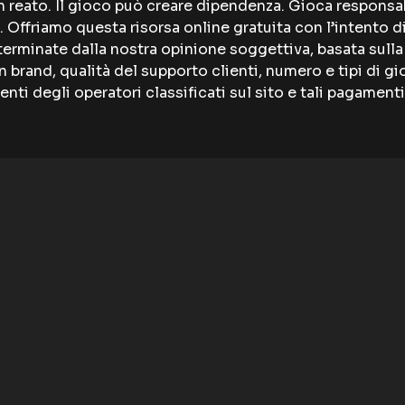
è un reato. Il gioco può creare dipendenza. Gioca respo
Offriamo questa risorsa online gratuita con l’intento di f
terminate dalla nostra opinione soggettiva, basata sulla
n brand, qualità del supporto clienti, numero e tipi di gi
i degli operatori classificati sul sito e tali pagamenti i