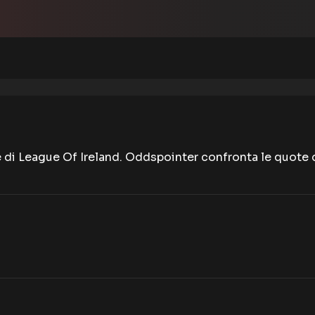
Oddspointer
e di League Of Ireland.
Oddspointer confronta le quote 