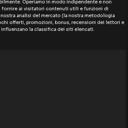
nsabilmente. Operiamo in modo indipendente e non
ornire ai visitatori contenuti utili e funzioni di
 nostra analisi del mercato (la nostra metodologia
ochi offerti, promozioni, bonus, recensioni dei lettori e
nfluenzano la classifica dei siti elencati.