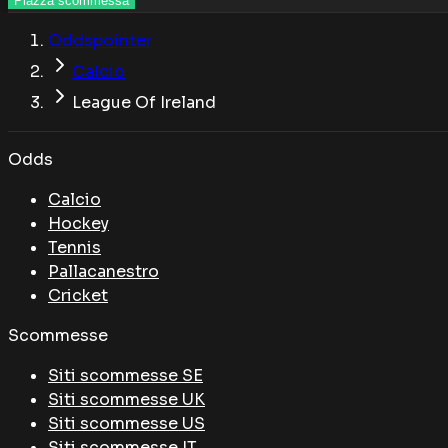
Piazza scommessa
Oddspointer
Calcio
League Of Ireland
Odds
Calcio
Hockey
Tennis
Pallacanestro
Cricket
Scommesse
Siti scommesse SE
Siti scommesse UK
Siti scommesse US
Siti scommesse IT