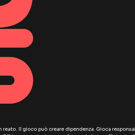
è un reato. Il gioco può creare dipendenza. Gioca respo