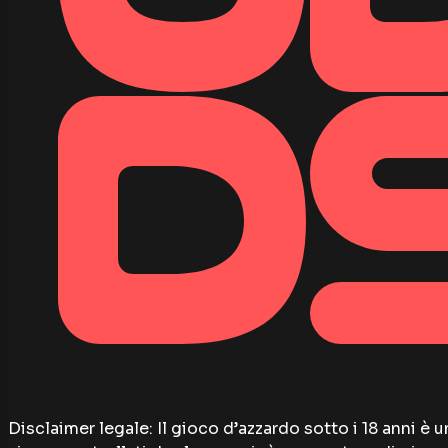
Disclaimer legale:
Il gioco d’azzardo sotto i 18 anni 