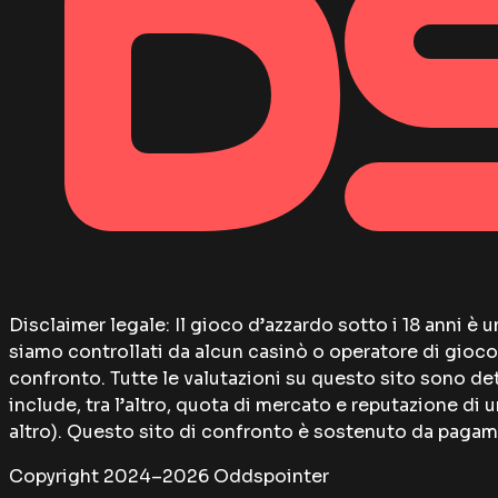
Disclaimer legale:
Il gioco d’azzardo sotto i 18 anni 
siamo controllati da alcun casinò o operatore di gioco. 
confronto. Tutte le valutazioni su questo sito sono de
include, tra l’altro, quota di mercato e reputazione di u
altro). Questo sito di confronto è sostenuto da pagament
Copyright
2024–2026 Oddspointer