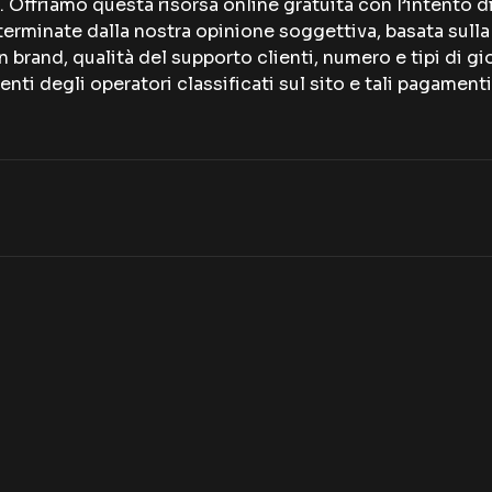
Offriamo questa risorsa online gratuita con l’intento di f
terminate dalla nostra opinione soggettiva, basata sulla
n brand, qualità del supporto clienti, numero e tipi di gi
i degli operatori classificati sul sito e tali pagamenti i