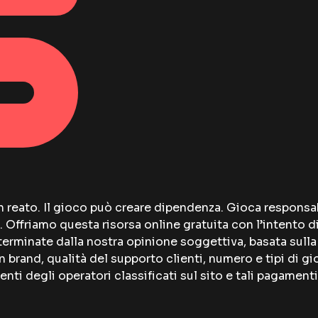
è un reato. Il gioco può creare dipendenza. Gioca respo
Offriamo questa risorsa online gratuita con l’intento di f
terminate dalla nostra opinione soggettiva, basata sulla
n brand, qualità del supporto clienti, numero e tipi di gi
i degli operatori classificati sul sito e tali pagamenti i