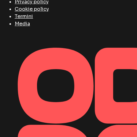
Privacy policy
Cookie policy
Termini
Media