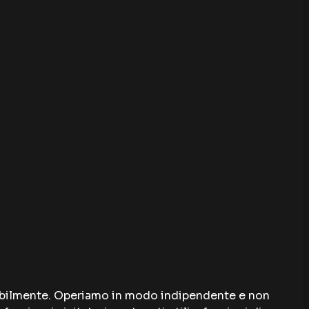
nsabilmente. Operiamo in modo indipendente e non