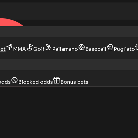
ket
MMA
Golf
Pallamano
Baseball
Pugilato
odds
Blocked odds
Bonus bets