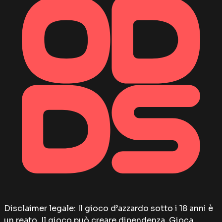
Disclaimer legale:
Il gioco d’azzardo sotto i 18 anni è
un reato. Il gioco può creare dipendenza. Gioca