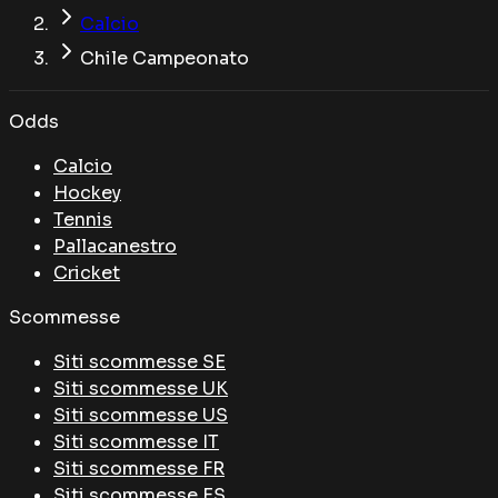
Calcio
Chile Campeonato
Odds
Calcio
Hockey
Tennis
Pallacanestro
Cricket
Scommesse
Siti scommesse SE
Siti scommesse UK
Siti scommesse US
Siti scommesse IT
Siti scommesse FR
Siti scommesse ES