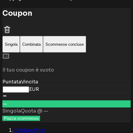
Coupon
Singola
Combinata
Scommesse concluse
Il tuo coupon è vuoto
Puntata
Vincita
EUR
—
Singola
Quota @ —
Piazza scommessa
Oddspointer