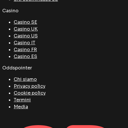
Casino
Casino SE
Casino UK
Casino US
Casino IT
Casino FR
Casino ES
Oddspointer
Chi siamo
Privacy policy
Cookie policy
Termini
Media