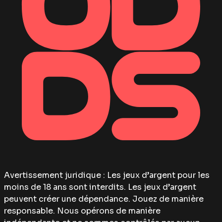
Avertissement juridique :
Les jeux d’argent pour les
moins de 18 ans sont interdits. Les jeux d’argent
peuvent créer une dépendance. Jouez de manière
responsable. Nous opérons de manière