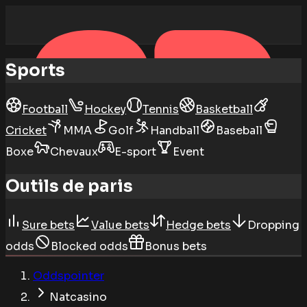
Sports
Football
Hockey
Tennis
Basketball
Cricket
MMA
Golf
Handball
Baseball
Boxe
Chevaux
E-sport
Event
Outils de paris
Sure bets
Value bets
Hedge bets
Dropping
odds
Blocked odds
Bonus bets
Oddspointer
Natcasino