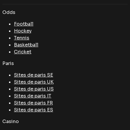
Oddspointer
Cotes
Paris
Casino
Médias
Odds
Football
Hockey
Tennis
Compte
Basketball
Cricket
Paris
Sites de paris SE
Sites de paris UK
Sites de paris US
Sites de paris IT
Sites de paris FR
Sites de paris ES
Casino