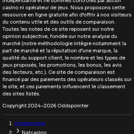
indépendante et ne sommes contrôlés par aucun
casino ni opérateur de jeux. Nous proposons cette
ressource en ligne gratuite afin d’offrir à nos visiteurs
du contenu utile et des outils de comparaison.
Toutes les notes de ce site reposent sur notre
opinion subjective, fondée sur notre analyse du
marché (notre méthodologie intègre notamment la
part de marché et la réputation d’une marque, la
qualité du support client, le nombre et les types de
jeux proposés, les promotions, les bonus, les avis
des lecteurs, etc.). Ce site de comparaison est
financé par des paiements des opérateurs classés sur
le site, et ces paiements influencent le classement
des sites listés.
Copyright
2024–2026 Oddspointer
Oddspointer
Natcasino