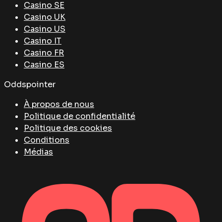
Casino SE
Casino UK
Casino US
Casino IT
Casino FR
Casino ES
Oddspointer
À propos de nous
Politique de confidentialité
Politique des cookies
Conditions
Médias