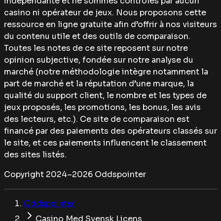
indépendante et ne sommes contrôlés par aucun
casino ni opérateur de jeux. Nous proposons cette
ressource en ligne gratuite afin d’offrir à nos visiteurs
du contenu utile et des outils de comparaison.
Toutes les notes de ce site reposent sur notre
opinion subjective, fondée sur notre analyse du
marché (notre méthodologie intègre notamment la
part de marché et la réputation d’une marque, la
qualité du support client, le nombre et les types de
jeux proposés, les promotions, les bonus, les avis
des lecteurs, etc.). Ce site de comparaison est
financé par des paiements des opérateurs classés sur
le site, et ces paiements influencent le classement
des sites listés.
Copyright
2024–2026 Oddspointer
Oddspointer
Casino Med Svensk Licens