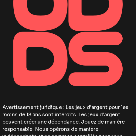
Avertissement juridique :
Les jeux d’argent pour les
moins de 18 ans sont interdits. Les jeux d’argent
peuvent créer une dépendance. Jouez de manière
responsable. Nous opérons de manière