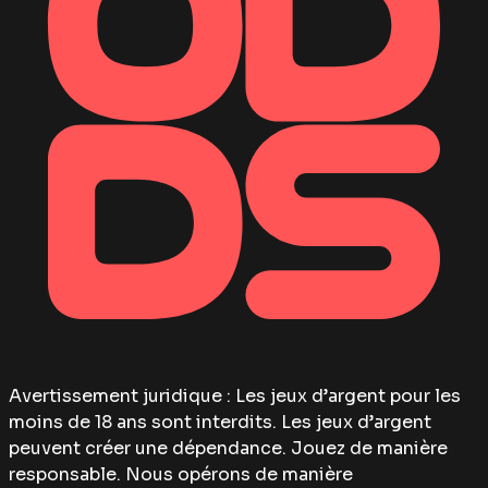
Avertissement juridique :
Les jeux d’argent pour les
moins de 18 ans sont interdits. Les jeux d’argent
peuvent créer une dépendance. Jouez de manière
responsable. Nous opérons de manière