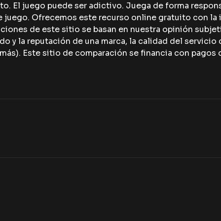
ito. El juego puede ser adictivo. Juega de forma resp
 juego. Ofrecemos este recurso online gratuito con la 
ciones de este sitio se basan en nuestra opinión subjet
o y la reputación de una marca, la calidad del servicio 
más). Este sitio de comparación se financia con pagos d