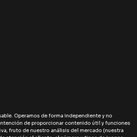
onsable. Operamos de forma independiente y no
intención de proporcionar contenido útil y funciones
iva, fruto de nuestro análisis del mercado (nuestra