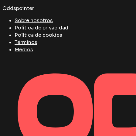
Oddspointer
Sobre nosotros
Política de privacidad
Política de cookies
Términos
Medios