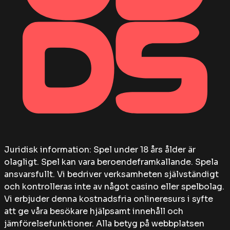
Juridisk information:
Spel under 18 års ålder är
olagligt. Spel kan vara beroendeframkallande. Spela
ansvarsfullt. Vi bedriver verksamheten självständigt
och kontrolleras inte av något casino eller spelbolag.
Vi erbjuder denna kostnadsfria onlineresurs i syfte
att ge våra besökare hjälpsamt innehåll och
jämförelsefunktioner. Alla betyg på webbplatsen