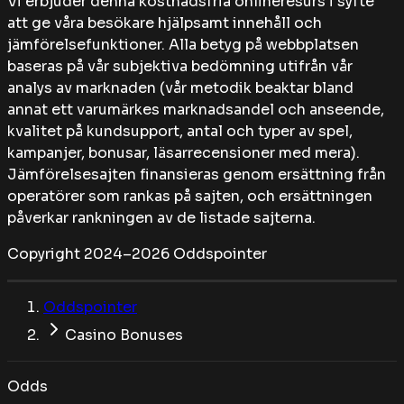
Vi erbjuder denna kostnadsfria onlineresurs i syfte
att ge våra besökare hjälpsamt innehåll och
jämförelsefunktioner. Alla betyg på webbplatsen
baseras på vår subjektiva bedömning utifrån vår
analys av marknaden (vår metodik beaktar bland
annat ett varumärkes marknadsandel och anseende,
kvalitet på kundsupport, antal och typer av spel,
kampanjer, bonusar, läsarrecensioner med mera).
Jämförelsesajten finansieras genom ersättning från
operatörer som rankas på sajten, och ersättningen
påverkar rankningen av de listade sajterna.
Copyright
2024–2026 Oddspointer
Oddspointer
Casino Bonuses
Odds