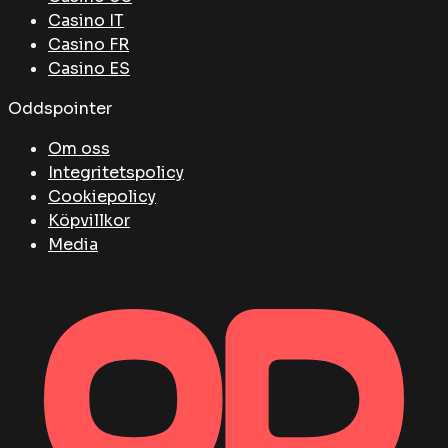
Casino IT
Casino FR
Casino ES
Oddspointer
Om oss
Integritetspolicy
Cookiepolicy
Köpvillkor
Media