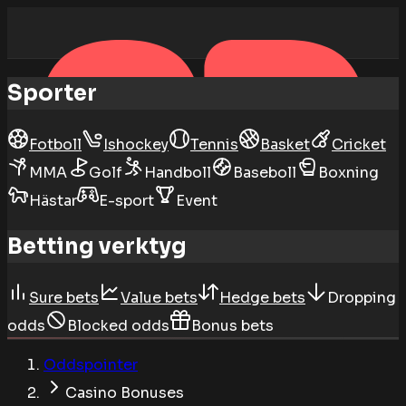
Sporter
Fotboll
Ishockey
Tennis
Basket
Cricket
MMA
Golf
Handboll
Baseboll
Boxning
Hästar
E-sport
Event
Betting verktyg
Sure bets
Value bets
Hedge bets
Dropping
odds
Blocked odds
Bonus bets
Oddspointer
Casino Bonuses