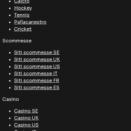
Calcio
Hockey
Tennis
Pallacanestro
Cricket
Scommesse
Siti scommesse SE
Siti scommesse UK
Siti scommesse US
Siti scommesse IT
Siti scommesse FR
Siti scommesse ES
Casino
Casino SE
Casino UK
Casino US