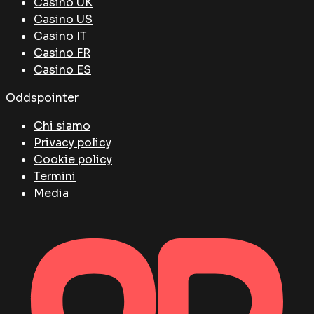
Casino UK
Casino US
Casino IT
Casino FR
Casino ES
Oddspointer
Chi siamo
Privacy policy
Cookie policy
Termini
Media