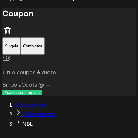
Coupon
Singola
Combinata
Il tuo coupon è vuoto
Singola
Quota @ —
Piazza scommessa
Oddspointer
Pallacanestro
NBL