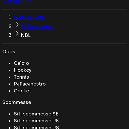
Google Play
.
Oddspointer
Pallacanestro
NBL
Odds
Calcio
Hockey
Tennis
Pallacanestro
Cricket
Scommesse
Siti scommesse SE
Siti scommesse UK
Siti scommesse US