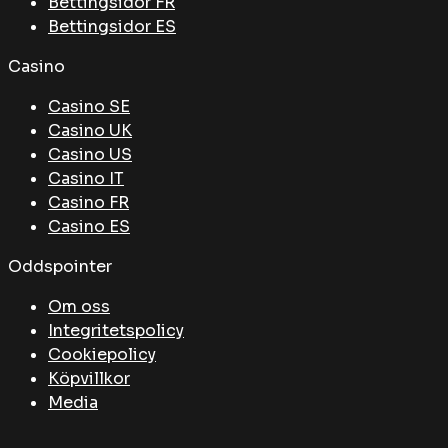
Bettingsidor FR
Bettingsidor ES
Casino
Casino SE
Casino UK
Casino US
Casino IT
Casino FR
Casino ES
Oddspointer
Om oss
Integritetspolicy
Cookiepolicy
Köpvillkor
Media