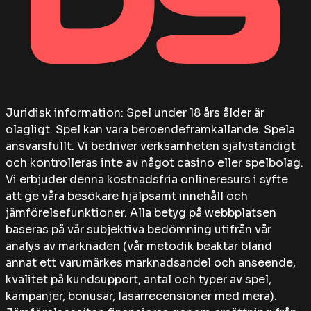
Juridisk information:
Spel under 18 års ålder är
olagligt. Spel kan vara beroendeframkallande. Spela
ansvarsfullt. Vi bedriver verksamheten självständigt
och kontrolleras inte av något casino eller spelbolag.
Vi erbjuder denna kostnadsfria onlineresurs i syfte
att ge våra besökare hjälpsamt innehåll och
jämförelsefunktioner. Alla betyg på webbplatsen
baseras på vår subjektiva bedömning utifrån vår
analys av marknaden (vår metodik beaktar bland
annat ett varumärkes marknadsandel och anseende,
kvalitet på kundsupport, antal och typer av spel,
kampanjer, bonusar, läsarrecensioner med mera).