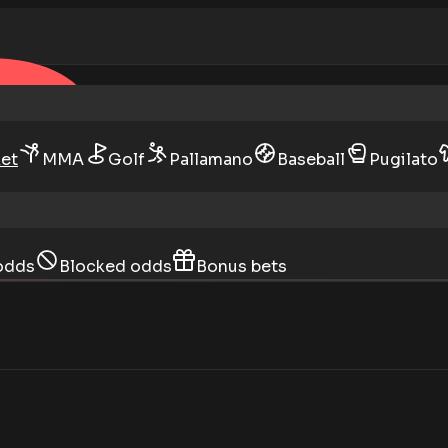
ket
MMA
Golf
Pallamano
Baseball
Pugilato
odds
Blocked odds
Bonus bets