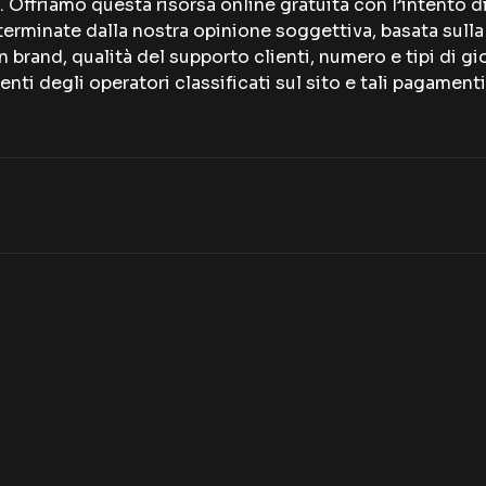
Offriamo questa risorsa online gratuita con l’intento di f
terminate dalla nostra opinione soggettiva, basata sulla
n brand, qualità del supporto clienti, numero e tipi di gi
i degli operatori classificati sul sito e tali pagamenti i