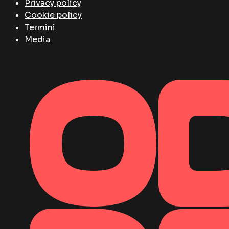
Privacy policy
Cookie policy
Termini
Media