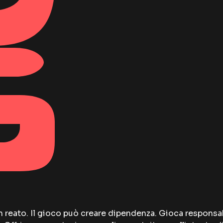
è un reato. Il gioco può creare dipendenza. Gioca respo