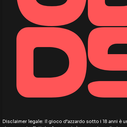
Disclaimer legale:
Il gioco d’azzardo sotto i 18 anni 