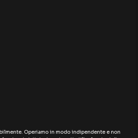
nsabilmente. Operiamo in modo indipendente e non