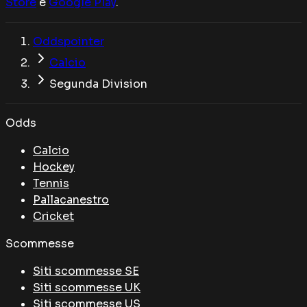
Store
e
Google Play
.
Oddspointer
Calcio
Segunda Division
Odds
Calcio
Hockey
Tennis
Pallacanestro
Cricket
Scommesse
Siti scommesse SE
Siti scommesse UK
Siti scommesse US