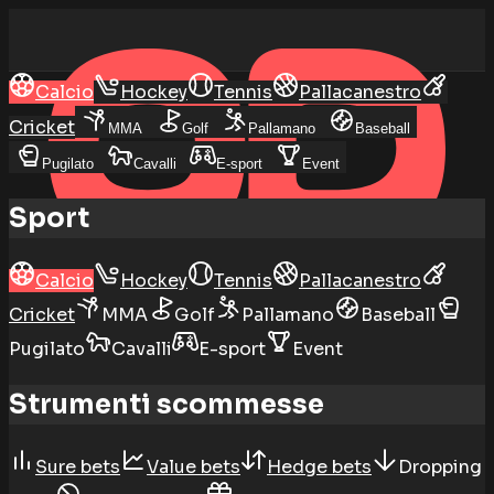
Calcio
Hockey
Tennis
Pallacanestro
Cricket
MMA
Golf
Pallamano
Baseball
Pugilato
Cavalli
E-sport
Event
Sport
Calcio
Hockey
Tennis
Pallacanestro
Cricket
MMA
Golf
Pallamano
Baseball
Pugilato
Cavalli
E-sport
Event
Strumenti scommesse
Sure bets
Value bets
Hedge bets
Dropping