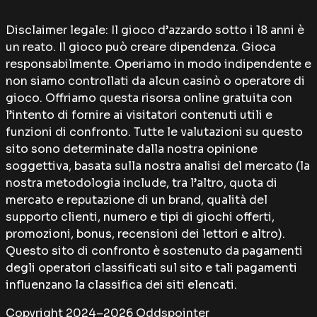
Disclaimer legale:
Il gioco d’azzardo sotto i 18 anni è
un reato. Il gioco può creare dipendenza. Gioca
responsabilmente. Operiamo in modo indipendente e
non siamo controllati da alcun casinò o operatore di
gioco. Offriamo questa risorsa online gratuita con
l’intento di fornire ai visitatori contenuti utili e
funzioni di confronto. Tutte le valutazioni su questo
sito sono determinate dalla nostra opinione
soggettiva, basata sulla nostra analisi del mercato (la
nostra metodologia include, tra l’altro, quota di
mercato e reputazione di un brand, qualità del
supporto clienti, numero e tipi di giochi offerti,
promozioni, bonus, recensioni dei lettori e altro).
Questo sito di confronto è sostenuto da pagamenti
degli operatori classificati sul sito e tali pagamenti
influenzano la classifica dei siti elencati.
Copyright
2024–2026 Oddspointer