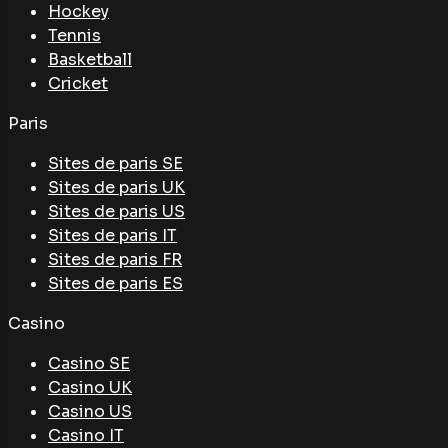
Hockey
Tennis
Basketball
Cricket
Paris
Sites de paris SE
Cotes
Paris
Casino
Médias
Sites de paris UK
Sites de paris US
Sites de paris IT
Sites de paris FR
Compte
Sites de paris ES
Casino
Casino SE
Casino UK
Casino US
Casino IT