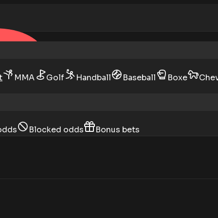
t
MMA
Golf
Handball
Baseball
Boxe
Che
odds
Blocked odds
Bonus bets