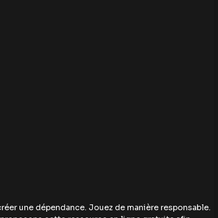
t créer une dépendance. Jouez de manière responsable.