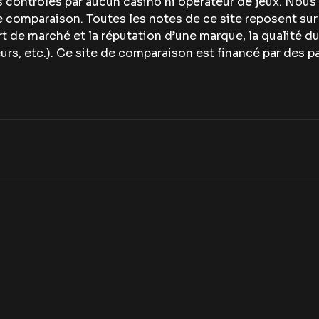
ntrôlés par aucun casino ni opérateur de jeux. Nous p
 de comparaison. Toutes les notes de ce site reposent su
de marché et la réputation d’une marque, la qualité du 
urs, etc.). Ce site de comparaison est financé par des p