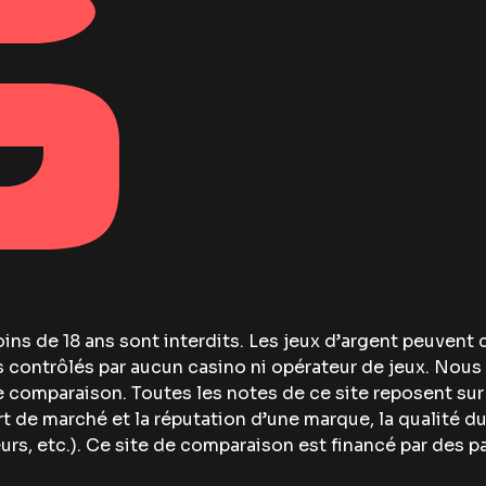
oins de 18 ans sont interdits. Les jeux d’argent peuven
ntrôlés par aucun casino ni opérateur de jeux. Nous p
 de comparaison. Toutes les notes de ce site reposent su
de marché et la réputation d’une marque, la qualité du 
urs, etc.). Ce site de comparaison est financé par des p