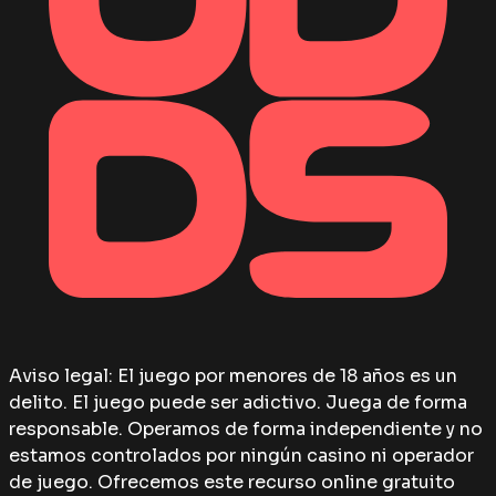
Aviso legal:
El juego por menores de 18 años es un
delito. El juego puede ser adictivo. Juega de forma
responsable. Operamos de forma independiente y no
estamos controlados por ningún casino ni operador
de juego. Ofrecemos este recurso online gratuito