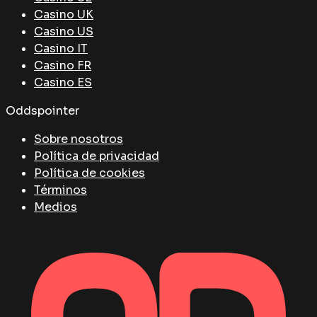
Casino UK
Casino US
Casino IT
Casino FR
Casino ES
Oddspointer
Sobre nosotros
Política de privacidad
Política de cookies
Términos
Medios