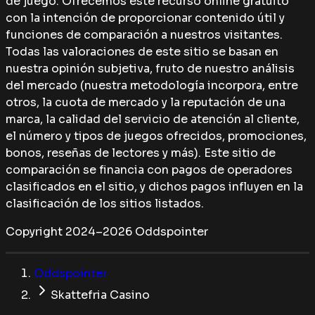
de juego. Ofrecemos este recurso online gratuito
con la intención de proporcionar contenido útil y
funciones de comparación a nuestros visitantes.
Todas las valoraciones de este sitio se basan en
nuestra opinión subjetiva, fruto de nuestro análisis
del mercado (nuestra metodología incorpora, entre
otros, la cuota de mercado y la reputación de una
marca, la calidad del servicio de atención al cliente,
el número y tipos de juegos ofrecidos, promociones,
bonos, reseñas de lectores y más). Este sitio de
comparación se financia con pagos de operadores
clasificados en el sitio, y dichos pagos influyen en la
clasificación de los sitios listados.
Copyright
2024–2026 Oddspointer
Oddspointer
Skattefria Casino