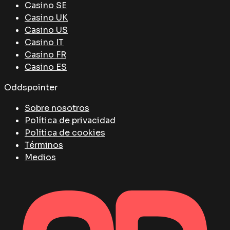
Casino SE
Casino UK
Casino US
Casino IT
Casino FR
Casino ES
Oddspointer
Sobre nosotros
Política de privacidad
Política de cookies
Términos
Medios